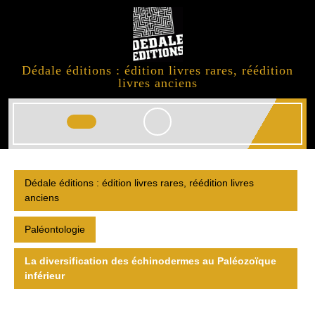
Skip
to
content
Dédale éditions : édition livres rares, réédition
livres anciens
Open
Button
Dédale éditions : édition livres rares, réédition livres
anciens
Paléontologie
La diversification des échinodermes au Paléozoïque
inférieur