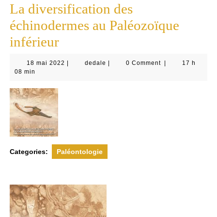
La diversification des
échinodermes au Paléozoïque
inférieur
18
dedale
18 mai 2022
|
dedale
|
0 Comment
|
17 h
mai
08 min
2022
Categories:
Paléontologie