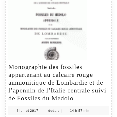
Monographie des fossiles
appartenant au calcaire rouge
ammonitique de Lombardie et de
l’apennin de l’Italie centrale suivi
Monographie
de Fossiles du Medolo
des
4
dedale
4 juillet 2017
|
dedale
|
14 h 57 min
fossiles
juillet