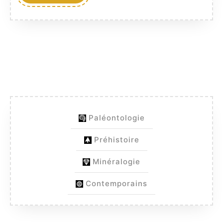
MORE
Essai
de
genera
Paléontologie
Préhistoire
Minéralogie
Contemporains