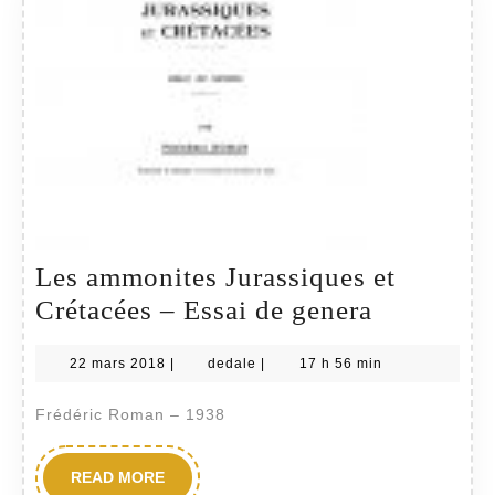
Les ammonites Jurassiques et
Les
Crétacées – Essai de genera
ammonite
22
dedale
22 mars 2018
|
dedale
|
17 h 56 min
Jurassiqu
mars
et
2018
Frédéric Roman – 1938
Crétacées
–
READ
READ MORE