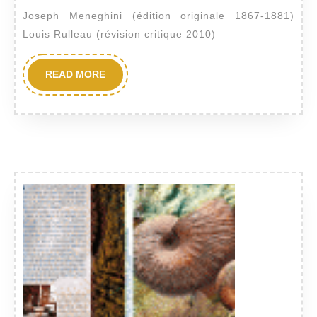
appartenant
2017
Joseph Meneghini (édition originale 1867-1881)
au
Louis Rulleau (révision critique 2010)
calcaire
rouge
READ
READ MORE
MORE
ammonitique
de
Lombardie
et
de
l’apennin
de
l’Italie
centrale
suivi
de