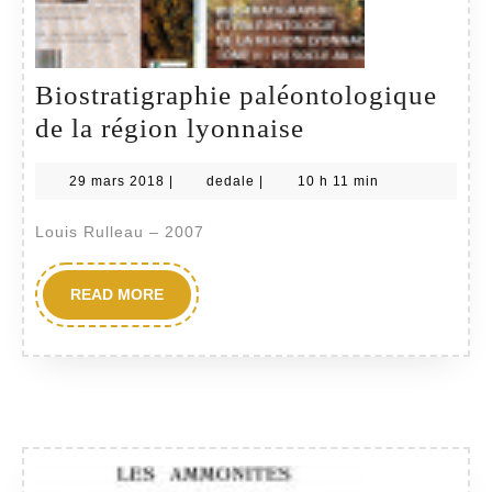
Fossiles
du
Medolo
Biostratigraphie paléontologique
Biostratigraphi
de la région lyonnaise
paléontologiqu
29
dedale
29 mars 2018
|
dedale
|
10 h 11 min
de
mars
la
2018
Louis Rulleau – 2007
région
lyonnaise
READ
READ MORE
MORE