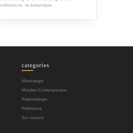
préhistoire, la botanique…
categories
Minéralogie
Mondes Contemporains
Paléontologie
Préhistoire
Sur mesure