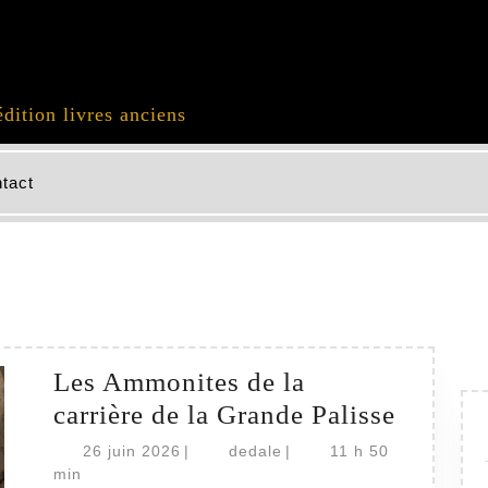
édition livres anciens
tact
Les Ammonites de la
Les
carrière de la Grande Palisse
Ammoni
26
dedale
26 juin 2026
|
dedale
|
11 h 50
juin
de
min