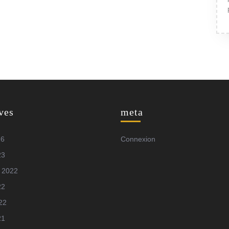
ves
meta
26
Connexion
23
 2022
22
022
21