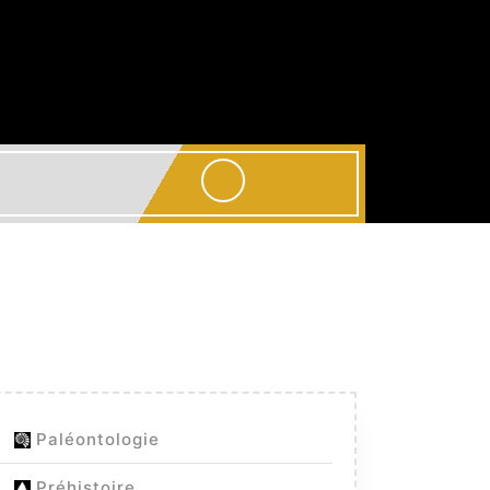
Paléontologie
tes
Préhistoire