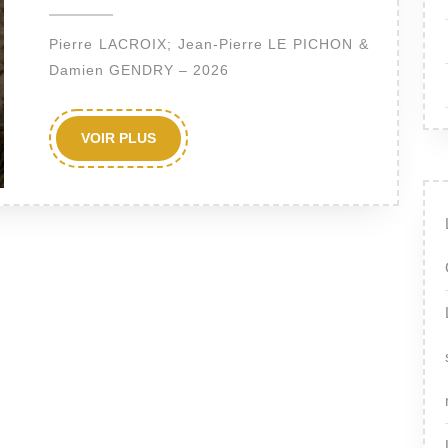
2026
la
Pierre LACROIX; Jean-Pierre LE PICHON &
carrière
Damien GENDRY – 2026
de
la
Grande
VOIR
VOIR PLUS
PLUS
Palisse