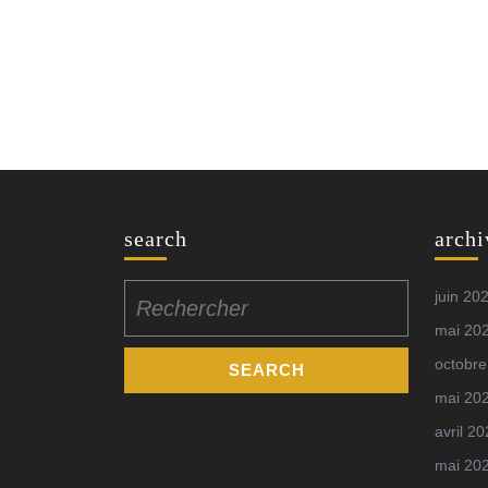
search
archi
Search
juin 20
for:
mai 20
octobre
mai 20
avril 2
mai 20