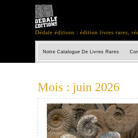
Skip
to
content
Dédale éditions : édition livres rares, ré
Notre Catalogue De Livres Rares
Con
Mois :
juin 2026