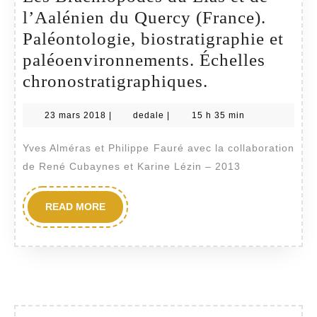
l’Aalénien du Quercy (France).
Paléontologie, biostratigraphie et
paléoenvironnements. Échelles
Les
chronostratigraphiques.
Brachiopodes
23
dedale
23 mars 2018
|
dedale
|
15 h 35 min
du
mars
Lias
2018
Yves Alméras et Philippe Fauré avec la collaboration
et
de René Cubaynes et Karine Lézin – 2013
de
l’Aalénien
READ
READ MORE
MORE
du
Quercy
(France).
Paléontologie
biostratigraph