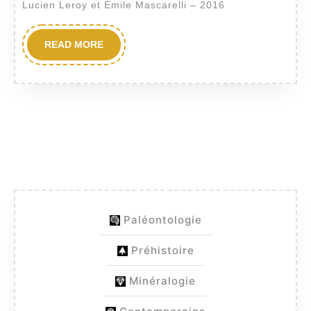
Sud-
Lucien Leroy et Émile Mascarelli – 2016
Est
de
READ
READ MORE
MORE
la
France
(Ammonitina,
Silesitoidea)
Paléontologie
Préhistoire
Minéralogie