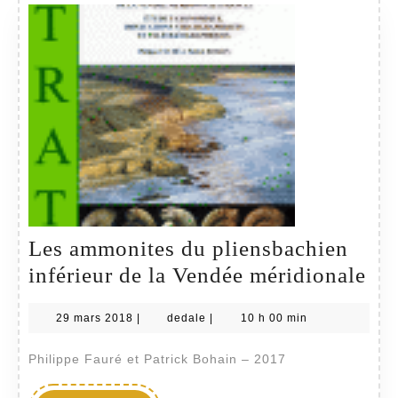
Les ammonites du pliensbachien
Le
inférieur de la Vendée méridionale
am
29
dedale
29 mars 2018
|
dedale
|
10 h 00 min
du
mars
pli
2018
Philippe Fauré et Patrick Bohain – 2017
inf