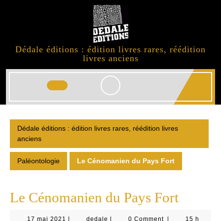
Skip
to
content
Dédale éditions : édition livres rares, réédition
livres anciens
Open
Button
Dédale éditions : édition livres rares, réédition livres
anciens
Paléontologie
Le Cénomanien du Pays Fort
Le Cénomanien du Pays Fort
17
dedale
17 mai 2021
|
dedale
|
0 Comment
|
15 h