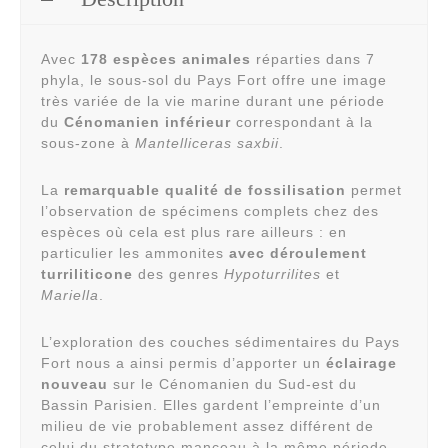
Avec
178 espèces animales
réparties dans 7
phyla, le sous-sol du Pays Fort offre une image
très variée de la vie marine durant une période
du
Cénomanien inférieur
correspondant à la
sous-zone à
Mantelliceras saxbii
.
La
remarquable qualité de fossilisation
permet
l’observation de spécimens complets chez des
espèces où cela est plus rare ailleurs : en
particulier les ammonites
avec déroulement
turriliticone
des genres
Hypoturrilites
et
Mariella
.
L’exploration des couches sédimentaires du Pays
Fort nous a ainsi permis d’apporter un
éclairage
nouveau
sur le Cénomanien du Sud-est du
Bassin Parisien. Elles gardent l’empreinte d’un
milieu de vie probablement assez différent de
celui du stratotype manceau à la même période,