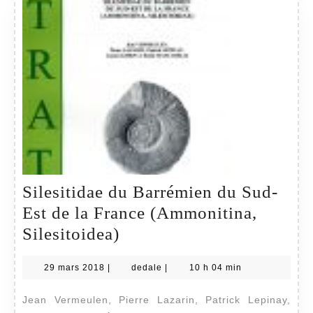
et
paléoenviron
Échelles
chronostratig
Silesitidae du Barrémien du Sud-
Est de la France (Ammonitina,
Silesitidae
Silesitoidea)
du
29
dedale
29 mars 2018
|
dedale
|
10 h 04 min
Barrémien
mars
du
2018
Jean Vermeulen, Pierre Lazarin, Patrick Lepinay,