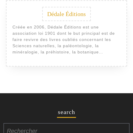
Dédale Éditions
Créée en 2006, Dédale Éditions est une
association loi 1901 dont le but principal est de
faire revivre des livres oubliés concernant les
Sciences naturelles, la paléontologie, la
minéralogie, la préhistoire, la botanique…
search
Search
for: