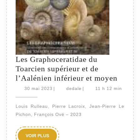
Les Graphoceratidae du
Toarcien supérieur et de
Les
l’Aalénien inférieur et moyen
Grapho
30
dedale
30 mai 2023
|
dedale
|
11 h 12 min
mai
du
2023
Toarci
Louis Rulleau, Pierre Lacroix, Jean-Pierre Le
supéri
Pichon, François Ové – 2023
et
de
VOIR
VOIR PLUS