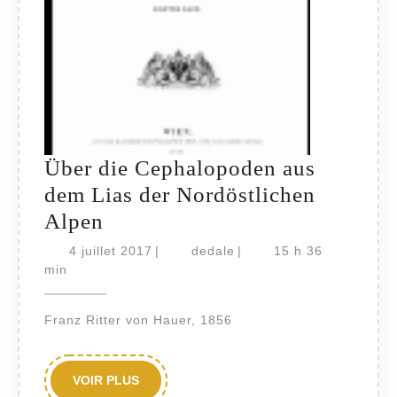
Über die Cephalopoden aus
dem Lias der Nordöstlichen
Über
Alpen
die
4
dedale
4 juillet 2017
|
dedale
|
15 h 36
Cephalopoden
juillet
min
2017
aus
Franz Ritter von Hauer, 1856
dem
Lias
der
VOIR
VOIR PLUS