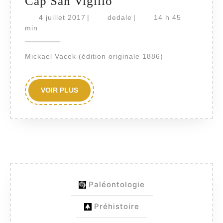
Über
Cap San Vigilio
die
4
dedale
4 juillet 2017
|
dedale
|
14 h 45
juillet
fauna
min
2017
der
Mickael Vacek (édition originale 1886)
oolithe
von
Cap
VOIR
VOIR PLUS
PLUS
San
Vigilio
Paléontologie
Préhistoire