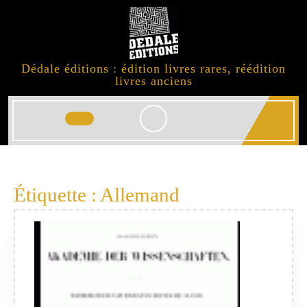
Skip
to
content
Dédale éditions : édition livres rares, réédition
livres anciens
Open
Button
Étiquette :
Allemand