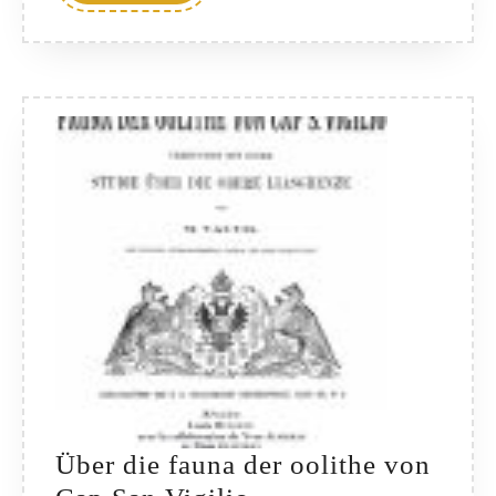
PLUS
Nordöstlichen
Alpen
Über die fauna der oolithe von