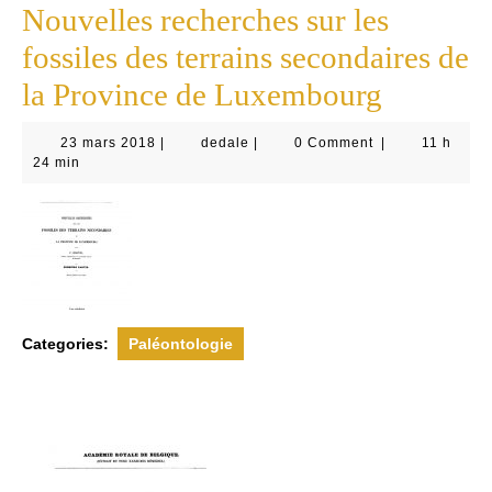
Nouvelles recherches sur les
fossiles des terrains secondaires de
la Province de Luxembourg
23
dedale
23 mars 2018
|
dedale
|
0 Comment
|
11 h
mars
24 min
2018
Categories:
Paléontologie