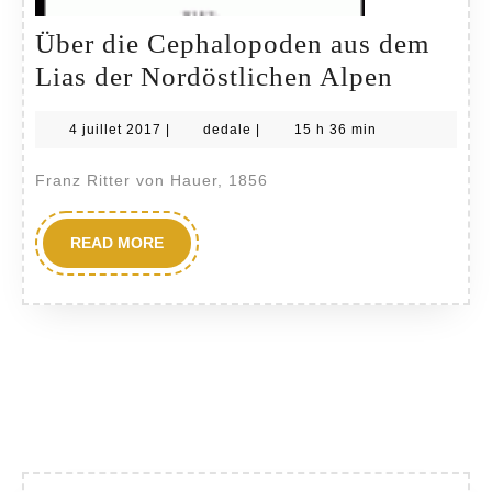
Über die Cephalopoden aus dem
Über
Lias der Nordöstlichen Alpen
die
4
dedale
4 juillet 2017
|
dedale
|
15 h 36 min
Cephal
juillet
aus
2017
Franz Ritter von Hauer, 1856
dem
Lias
READ
READ MORE
MORE
der
Nordöst
Alpen