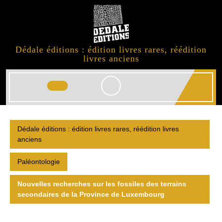
Skip
to
content
Dédale éditions : édition livres rares, réédition
livres anciens
Open
Button
Dédale éditions : édition livres rares, réédition livres
anciens
Paléontologie
Nouvelles recherches sur les fossiles des terrains
secondaires de la Province de Luxembourg