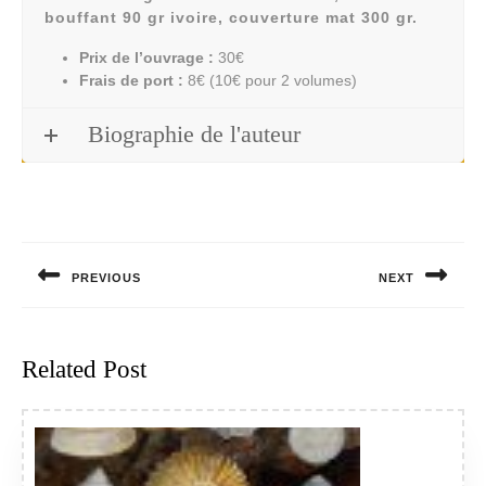
bouffant 90 gr ivoire, couverture mat 300 gr.
Prix de l’ouvrage :
30€
Frais de port :
8€ (10€ pour 2 volumes)
Biographie de l'auteur
Navigation
de
PREVIOUS
NEXT
l’article
Previous
Next
post:
post:
Related Post