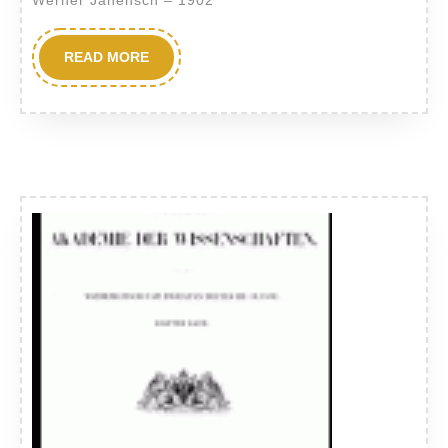
Werner Janensch – 1902
READ
READ MORE
MORE