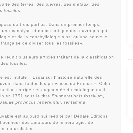
 traite des terres, des pierres, des métaux, des
s fossiles
.
posé de trois parties. Dans un premier temps,
re une «analyse et notice critique des ouvrages qui
hologie et de la conchyliologie ainsi qu’une nouvelle
française de diviser tous les fossiles».
 réunit plusieurs articles traitant de la classification
 des fossiles.
e est intitulé « Essai sur l’histoire naturelle des
rouvent dans toutes les provinces de France ». Celui-
raduction corrigée et augmentée du catalogue qu’il
tin en 1751 sous le titre
Enumerationis fossilium,
alliae provinciis reperiuntur, tentamina
.
uvable est aujourd’hui réédité par Dédale Éditions
nd bonheur des amateurs de minéralogie, de
des naturalistes