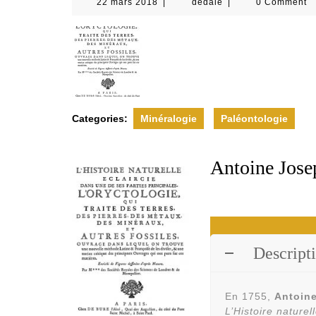
22
dedale
22 mars 2018
|
dedale
|
0 Comment
mars
2018
Categories:
Minéralogie
Paléontologie
Antoine Jose
Descript
En 1755,
Antoine
L’Histoire naturel