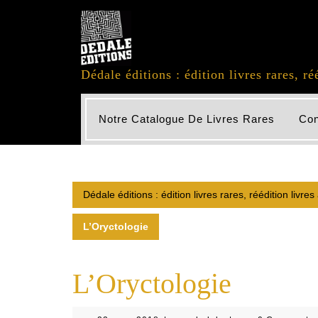
Skip
to
content
Dédale éditions : édition livres rares, ré
Notre Catalogue De Livres Rares
Con
Dédale éditions : édition livres rares, réédition livre
L’Oryctologie
L’Oryctologie