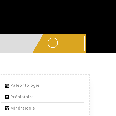
Paléontologie
Préhistoire
Minéralogie