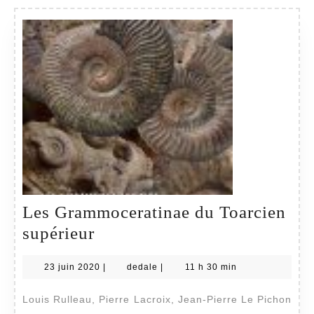
extensions
verticales
et
répartition
géographiqu
Les Grammoceratinae du Toarcien
Les
supérieur
Grammoceratinae
23
dedale
23 juin 2020
|
dedale
|
11 h 30 min
du
juin
Toarcien
2020
Louis Rulleau, Pierre Lacroix, Jean-Pierre Le Pichon