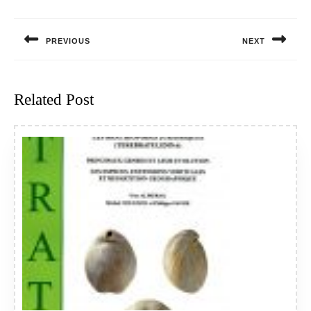
Navigation
de
PREVIOUS
NEXT
l’article
Previous
Next
post:
post:
Related Post