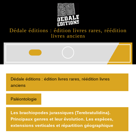
Skip
to
content
Dédale éditions : édition livres rares, réédition
livres anciens
Open
Button
Dédale éditions : édition livres rares, réédition livres
anciens
Paléontologie
Les brachiopodes jurassiques (Terebratulidina).
Principaux genres et leur évolution. Les espèces,
extensions verticales et répartition géographique