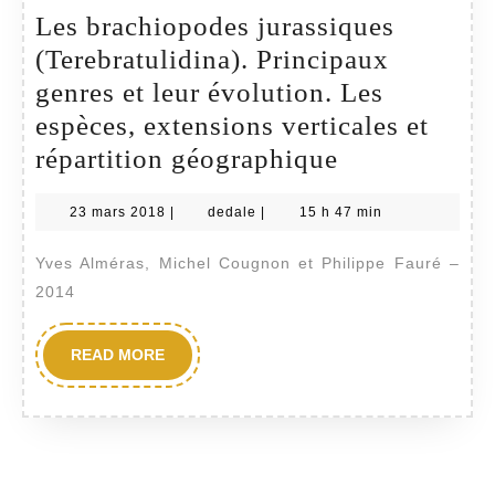
Les brachiopodes jurassiques
(Terebratulidina). Principaux
genres et leur évolution. Les
espèces, extensions verticales et
Les
répartition géographique
brachiopode
23
dedale
23 mars 2018
|
dedale
|
15 h 47 min
jurassiques
mars
(Terebratulid
2018
Yves Alméras, Michel Cougnon et Philippe Fauré –
Principaux
2014
genres
et
READ
READ MORE
MORE
leur
évolution.
Les
espèces,