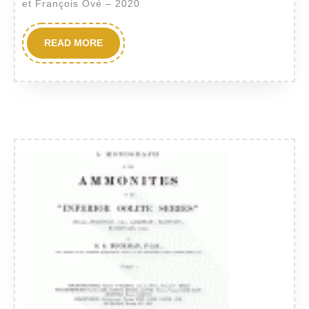
supérieur
et François Ové – 2020
READ
READ MORE
MORE