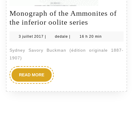
Monograph of the Ammonites of
Monograph
the inferior oolite series
of
3
dedale
3 juillet 2017
|
dedale
|
16 h 20 min
the
juillet
Ammonites
2017
Sydney Savory Buckman (édition originale 1887-
of
1907)
the
inferior
READ
READ MORE
MORE
oolite
series