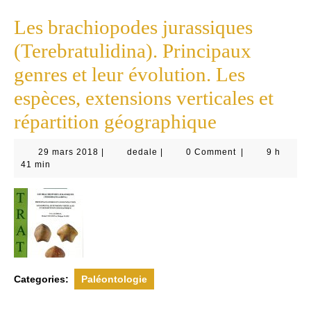
Les brachiopodes jurassiques
(Terebratulidina). Principaux
genres et leur évolution. Les
espèces, extensions verticales et
répartition géographique
29
dedale
29 mars 2018
|
dedale
|
0 Comment
|
9 h
mars
41 min
2018
Categories:
Paléontologie