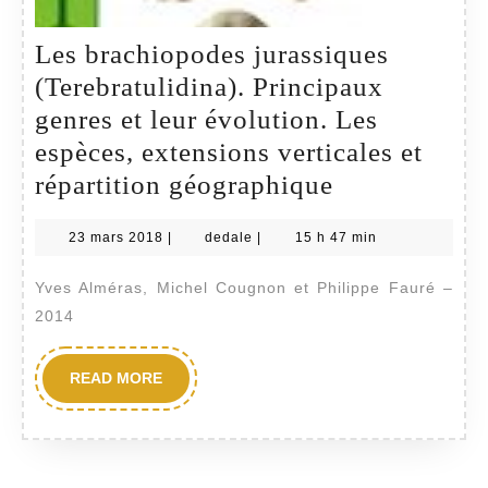
Les brachiopodes jurassiques
(Terebratulidina). Principaux
genres et leur évolution. Les
espèces, extensions verticales et
Les
répartition géographique
brachiopode
23
dedale
23 mars 2018
|
dedale
|
15 h 47 min
jurassiques
mars
(Terebratulid
2018
Yves Alméras, Michel Cougnon et Philippe Fauré –
Principaux
2014
genres
et
READ
READ MORE
MORE
leur
évolution.
Les