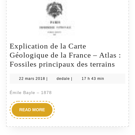
Explication de la Carte
Géologique de la France – Atlas :
Expli
Fossiles principaux des terrains
de
22
dedale
22 mars 2018
|
dedale
|
17 h 43 min
la
mars
Carte
2018
Émile Bayle – 1878
Géolo
de
READ
READ MORE
MORE
la
Franc