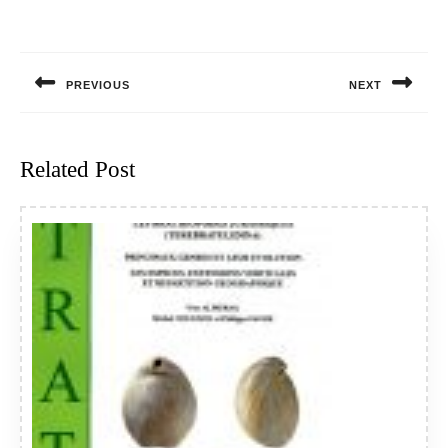
Navigation
de
PREVIOUS
NEXT
l’article
Previous
Next
post:
post:
Related Post