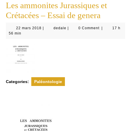
Les ammonites Jurassiques et
Crétacées – Essai de genera
22
dedale
22 mars 2018
|
dedale
|
0 Comment
|
17 h
mars
56 min
2018
Categories:
Paléontologie