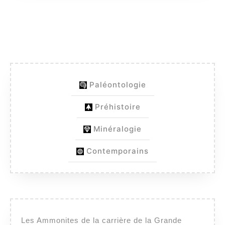
–
Atlas
:
Fossi
princ
des
Paléontologie
terrai
Préhistoire
Minéralogie
Contemporains
Les Ammonites de la carrière de la Grande