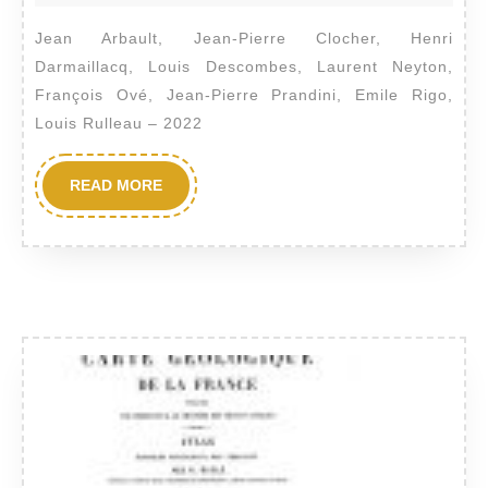
octobre
Pays
2022
Jean Arbault, Jean-Pierre Clocher, Henri
des
Darmaillacq, Louis Descombes, Laurent Neyton,
Pierres
François Ové, Jean-Pierre Prandini, Emile Rigo,
Louis Rulleau – 2022
Dorées
–
READ
READ MORE
Exploitation,
MORE
fossiles
et
minéraux