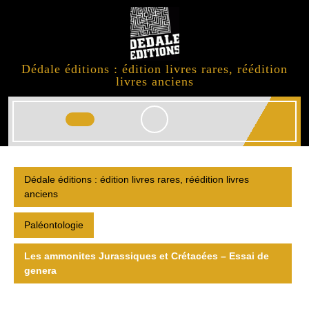
Skip
to
content
Dédale éditions : édition livres rares, réédition
livres anciens
Open
Button
Dédale éditions : édition livres rares, réédition livres
anciens
Paléontologie
Les ammonites Jurassiques et Crétacées – Essai de
genera