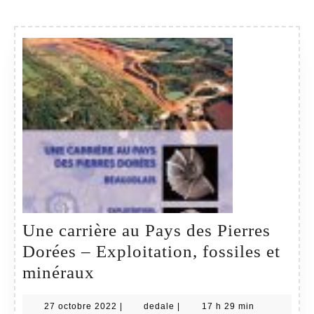
espèces,
extensions
verticales
et
répartition
géographiqu
Une carrière au Pays des Pierres
Dorées – Exploitation, fossiles et
Une
minéraux
carrière
27
dedale
27 octobre 2022
|
dedale
|
17 h 29 min
au